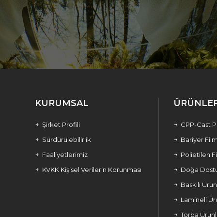
KURUMSAL
ÜRÜNLE
Şirket Profili
CPP-Cast Po
Sürdürülebilirlik
Bariyer Fil
Faaliyetlerimiz
Polietilen F
KVKK Kişisel Verilerin Korunması
Doğa Dostu
Baskılı Ürün
Lamineli Ür
Torba Ürünl