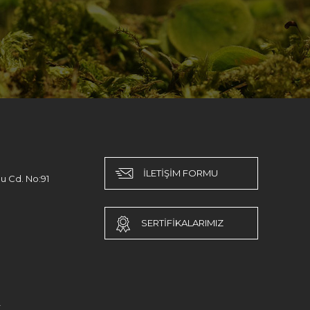
İLETİŞİM FORMU
u Cd. No:91
SERTİFİKALARIMIZ
r