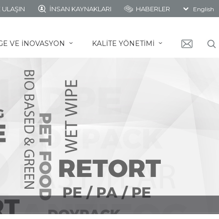
 ULAŞIN
İNSAN KAYNAKLARI
HABERLER
English
GE VE İNOVASYON
KALİTE YÖNETİMİ
ˇ
ˇ