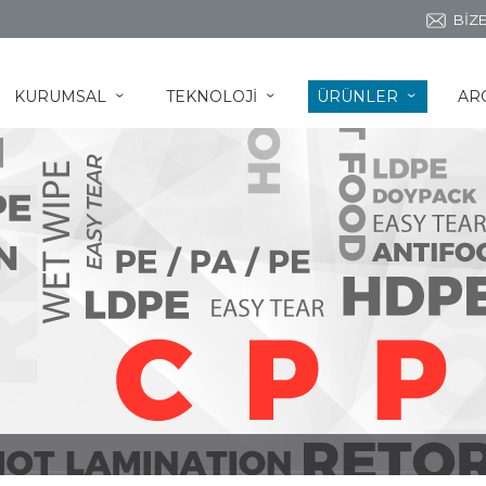
BİZE
KURUMSAL
TEKNOLOJİ
ÜRÜNLER
AR
ˇ
ˇ
ˇ