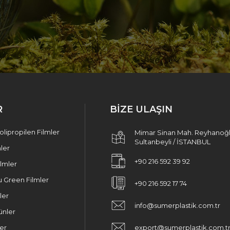
R
BİZE ULAŞIN
lipropilen Filmler
Mimar Sinan Mah. Reyhanoğl
Sultanbeyli / İSTANBUL
mler
+90 216 592 39 92
ilmler
 Green Filmler
+90 216 592 17 74
ler
info@sumerplastik.com.tr
ünler
er
export@sumerplastik.com.t