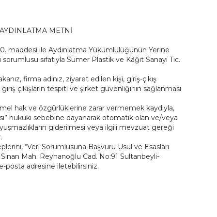
A AYDINLATMA METNİ
 10. maddesi ile Aydınlatma Yükümlülüğünün Yerine
sorumlusu sıfatıyla Sümer Plastik ve Kâğıt Sanayi Tic.
kanız, firma adınız, ziyaret edilen kişi, giriş-çıkış
giriş çıkışların tespiti ve şirket güvenliğinin sağlanması
 temel hak ve özgürlüklerine zarar vermemek kaydıyla,
ası” hukuki sebebine dayanarak otomatik olan ve/veya
uyuşmazlıkların giderilmesi veya ilgili mevzuat gereği
.
eplerini, “Veri Sorumlusuna Başvuru Usul ve Esasları
r Sinan Mah. Reyhanoğlu Cad. No:91 Sultanbeyli-
posta adresine iletebilirsiniz.