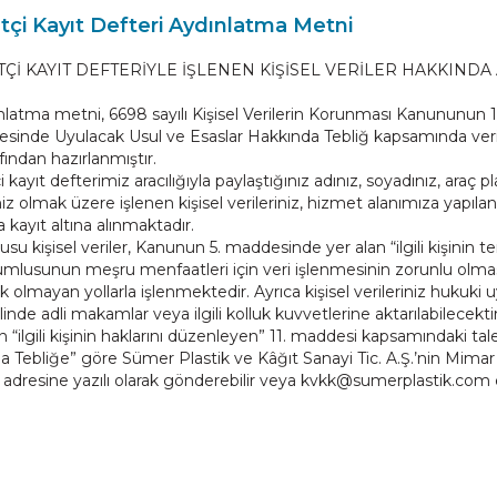
etçi Kayıt Defteri Aydınlatma Metni
TÇİ KAYIT DEFTERİYLE İŞLENEN KİŞİSEL VERİLER HAKKIND
nlatma metni, 6698 sayılı Kişisel Verilerin Korunması Kanununun
esinde Uyulacak Usul ve Esaslar Hakkında Tebliğ kapsamında veri 
afından hazırlanmıştır.
 kayıt defterimiz aracılığıyla paylaştığınız adınız, soyadınız, araç pla
niz olmak üzere işlenen kişisel verileriniz, hizmet alanımıza yapılan 
 kayıt altına alınmaktadır.
su kişisel veriler, Kanunun 5. maddesinde yer alan “ilgili kişinin
rumlusunun meşru menfaatleri için veri işlenmesinin zorunlu olm
 olmayan yollarla işlenmektedir. Ayrıca kişisel verileriniz hukuki 
linde adli makamlar veya ilgili kolluk kuvvetlerine aktarılabilecektir
“ilgili kişinin haklarını düzenleyen” 11. maddesi kapsamındaki tal
a Tebliğe” göre Sümer Plastik ve Kâğıt Sanayi Tic. A.Ş.’nin Mima
 adresine yazılı olarak gönderebilir veya kvkk@sumerplastik.com e-