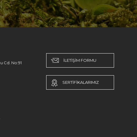
İLETİŞİM FORMU
u Cd. No:91
SERTİFİKALARIMIZ
r