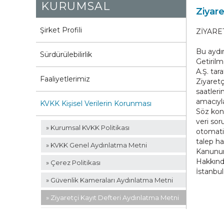
KURUMSAL
Ziyar
Şirket Profili
ZİYARE
Bu aydı
Sürdürülebilirlik
Getirilm
A.Ş. tar
Faaliyetlerimiz
Ziyaretçi
saatleri
amacıyla
KVKK Kişisel Verilerin Korunması
Söz konu
veri so
» Kurumsal KVKK Politikası
otomatik
talep ha
» KVKK Genel Aydınlatma Metni
Kanunun 
Hakkınd
» Çerez Politikası
İstanbul
» Güvenlik Kameraları Aydınlatma Metni
» Ziyaretçi Kayıt Defteri Aydınlatma Metni