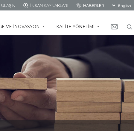
 ULAŞIN
İNSAN KAYNAKLARI
HABERLER
English
GE VE İNOVASYON
KALİTE YÖNETİMİ
ˇ
ˇ