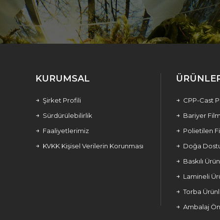
KURUMSAL
ÜRÜNLE
Şirket Profili
CPP-Cast Po
Sürdürülebilirlik
Bariyer Fil
Faaliyetlerimiz
Polietilen F
KVKK Kişisel Verilerin Korunması
Doğa Dostu
Baskılı Ürün
Lamineli Ür
Torba Ürünl
Ambalaj Öne