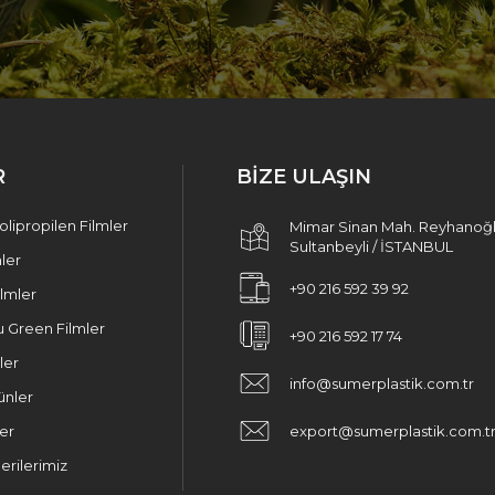
R
BİZE ULAŞIN
lipropilen Filmler
Mimar Sinan Mah. Reyhanoğl
Sultanbeyli / İSTANBUL
mler
+90 216 592 39 92
ilmler
 Green Filmler
+90 216 592 17 74
ler
info@sumerplastik.com.tr
ünler
er
export@sumerplastik.com.t
rilerimiz