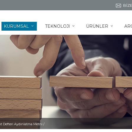
BİZE
KURUMSAL
TEKNOLOJİ
ÜRÜNLER
AR
ˇ
ˇ
ˇ
ıt Defteri Aydınlatma Metni /